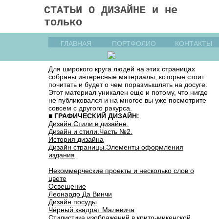
СТАТЬИ О ДИЗАЙНЕ и не
только
ГЛАВНАЯ
ПОРТФОЛИО
КОНТАКТЫ
Для широкого круга людей на этих страницах
собраны интересные материалы, которые стоит
почитать и будет о чем поразмышлять на досуге.
Этот материал уникален еще и потому, что нигде
не публиковался и на многое вы уже посмотрите
совсем с другого ракурса.
■
ГРАФИЧЕСКИЙ ДИЗАЙН:
Дизайн.Стили в дизайне.
Дизайн и стили.Часть №2.
История дизайна
Дизайн страницы.Элементы оформления
издания
Некоммерческие проекты и несколько слов о
цвете
Освещение
Леонардо Да Винчи
Дизайн посуды
Чёрный квадрат Малевича
Стилистика изображений в крито-микенской